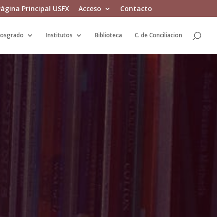
ágina Principal USFX
Acceso
Contacto
osgrado
Institutos
Biblioteca
C. de Conciliacion