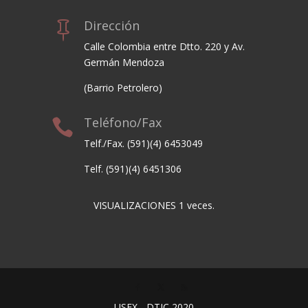
Dirección

Calle Colombia entre Dtto. 220 y Av.
Germán Mendoza
(Barrio Petrolero)
Teléfono/Fax

Telf./Fax. (591)(4) 6453049
Telf. (591)(4) 6451306
VISUALIZACIONES
1
veces.
USFX - DTIC 2020